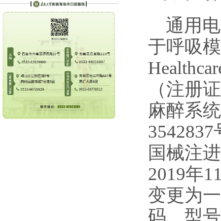
通用电
于呼吸模
Healthc
（注册证号
麻醉系统
354283
国械注进
2019
变更为一
码、型号