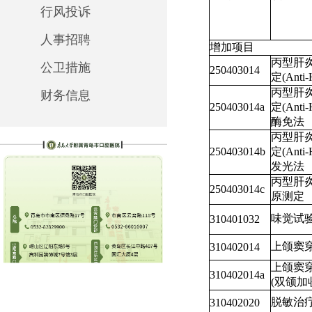
行风投诉
人事招聘
增加项目
丙型肝
公卫措施
250403014
定(Anti
丙型肝
财务信息
250403014a
定(Anti-
酶免法
丙型肝
250403014b
定(Anti-
发光法
丙型肝
250403014c
原测定
味觉试
310401032
上颌窦
310402014
上颌窦
310402014a
(双颌加
脱敏治
310402020