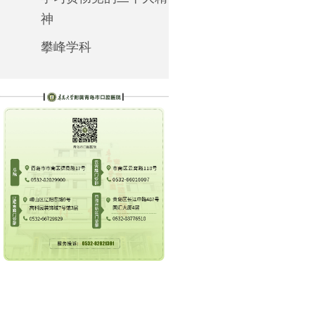
神
攀峰学科