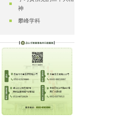
神
攀峰学科