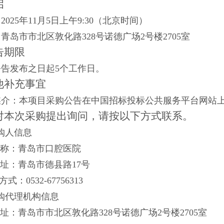
启
025年11月5日上午9:30
（北京时间）
：青岛市市北区敦化路
328号诺德广场2号楼2705室
告期限
公告发布之日起5个工作日。
他补充事宜
媒介：本项目采购
公告
在中国招标投标公共服务平台网站
对本次采购提出询问，请按
以下方式
联系。
采购人信息
称：青岛市口腔医院
址
：
青岛市德县路17号
方式：
0532-67756313
采购代理机构信息
址：青岛市市北区敦化路
328号诺德广场2号楼2705室