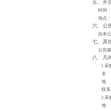
五、开
时间：2
地点
六、公
自本
七、其
公告
八、凡
1.
名 
地 
联系
2.
地 