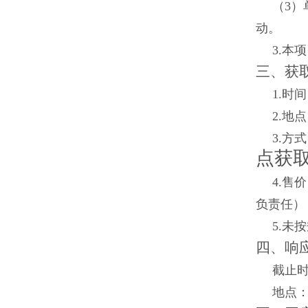
（
3
）
动。
3.本
三、获
1.时
2.地
3.方
点
获
4.售
负责任）
5.
四、响
截止时
地点