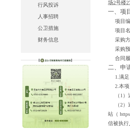
场2号楼2
行风投诉
一、项
人事招聘
项目
公卫措施
项目
财务信息
采购
采购预
合同
二、申
1.满
2
.本
（
1
）
（
2
）通
站（ http
信被执行