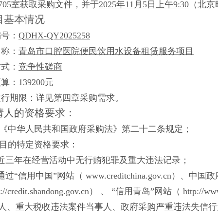
705室
获取采购文件，并于
2025年11月5日上午9:30
（北京
目基本情况
编号：
QDHX-QY2025258
名称：
青岛市口腔医院便民饮用水设备租赁服务项目
方式：
竞争性磋商
算：139200元
履行期限：详见第四章采购需求。
请人的资格要求：
足《中华人民共和国政府采购法》第二十二条规定；
项目的特定资格要求：
近三年在经营活动中无行贿犯罪及重大违法记录；
过“信用中国”网站（ www.creditchina.gov.cn）、中国政
s://credit.shandong.gov.cn） 、 “信用青岛”网站（ http:/
人、重大税收违法案件当事人、政府采购严重违法失信行