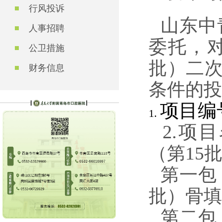
行风投诉
山东中
人事招聘
委托，对
公卫措施
批）
二
财务信息
条件的投
项目编
1.
2.项
（第15
第一包
批）骨填
第二包