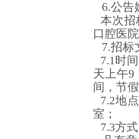
6.公
本次招
口腔医院
7.招
7.1时
天
上午9
间，节假
7.2
室；
7.3方