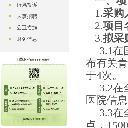
一、项
行风投诉
1.
采购
人事招聘
2.
项目
公卫措施
3.
拟采
财务信息
3.
布有关青
于
4
次。
3.
医院信息
3.3
点，
150