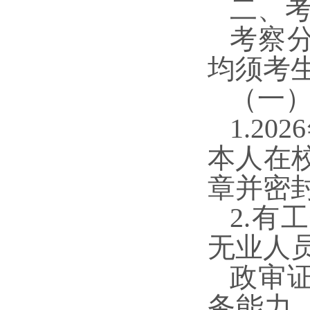
二、
考察
均须考
（一
1.202
6
本人在
章并密封
2.
无业人
政审
务能力