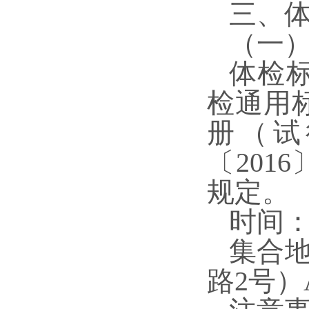
三
、
（
一
体检
检通用
册（试
〔201
规定。
时间
集合地
路2号