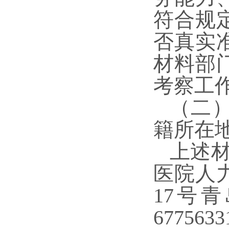
符合规
否真实
材料部
考察工
（二
籍所在
上述材
医院人
1
7
号青
6775633