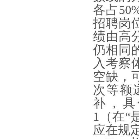
各占
5
招聘岗
绩由高
仍相同
入考察
空缺，
次等额
补，具
1（在“
应在规