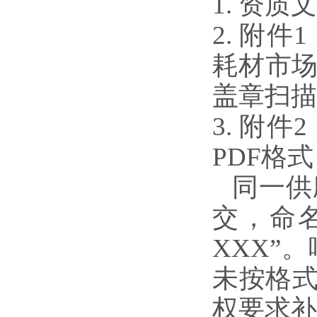
1. 资
2. 附件
1
耗材市
盖章扫描
3. 附件
2
PDF
格式
同一供
交，命
XXX”
。
未按格
权要求补