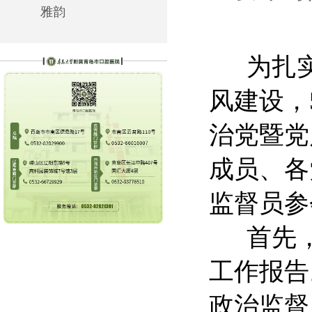
雅韵
为扎实
风建设，
治党暨党
成员、各
监督员参
首先
工作报告
政治监督