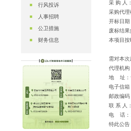
采 购 
行风投诉
采购代理
人事招聘
开标日期：2
公卫措施
废标结
财务信息
本项目按
需对本次
代理机构
地 址：
电子信箱
邮政编码： 
联 系 
电 话：13
特此公告