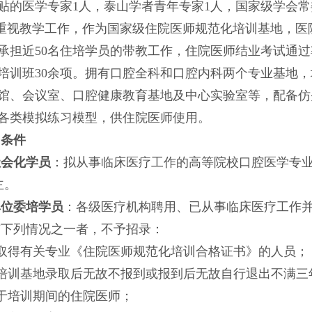
贴的医学专家1人，泰山学者青年专家1人，国家级学会
重视教学工作，作为国家级住院医师规范化培训基地，医
承担近50名住培学员的带教工作，住院医师结业考试通
培训班30余项。拥有口腔全科和口腔内科两个专业基地
馆、会议室、口腔健康教育基地及中心实验室等，配备仿
各类模拟练习模型，供住院医师使用。
名条件
社会化学员
：拟从事临床医疗工作的
高等院校口腔医学专
主。
单位委培学员
：各级医疗机构聘用、已从事临床医疗工作
有下列情况之一者，不予招录：
已取得有关专业《住院医师规范化培训合格证书》的人员；
被培训基地录取后无故不报到或报到后无故自行退出不满三
处于培训期间的住院医师；