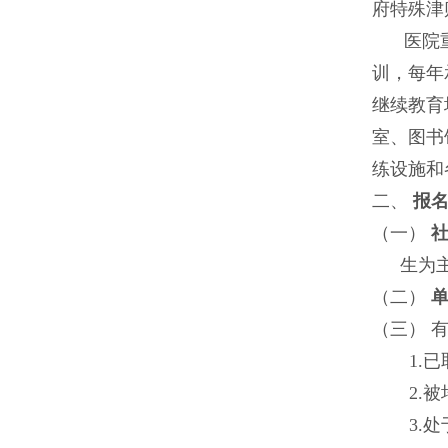
府特殊津
医院
训，每年
继续教育
室、图书
练设施和
二、
报
（一）
生为
（二）
（三） 
1.
2.
3.