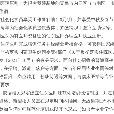
）医院原则上为报考我院基地的
青岛市内四区（市南区、
住宿。
）社会化学员享受
工作餐补助440元/
月，并享受中秋及春节
）每年为社会化学员提供查体，并缴纳职工医疗互助保障
）医院为有医师资格证的住院医师办理医师执业注册。
）住院医师
完成培训任务并经结业考核合格，可获得国家
）严格落实国家卫生健康委等4部门《关于贯彻落实住院医
发〔2021〕18号）的有关要求。面向社会招收的普通
，在招聘、派遣、落户等方面，按当年应届毕业生同等对
称晋升、岗位聘用、薪酬待遇等方面，与临床医学等专业
他要求
）依据相关规定建立住院医师规范化培训诚信制度，对在
资格。新招收人员需在规定时间内报到
，无故逾期
1周不
参加住院医师规范化培训或以其他形式（如报考专业学位