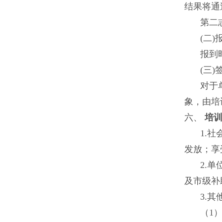
结果将通
第二
(二)
报到
(三
对于
象，由培
六、
培
1.
发放；享
2.
及市级补
3.其
（
1