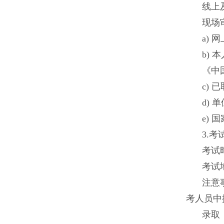
线上
现场
a)
网
b)
《中
c)
d)
e)
3.
考试
考试
注意
考人员中
录取