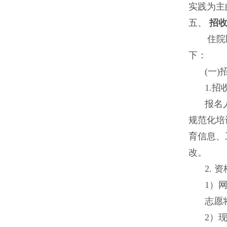
实践为主
五、
招
住院
下：
(一)
1.招
报名
规范化培
育信息、
改。
2.
1）
志愿
2）