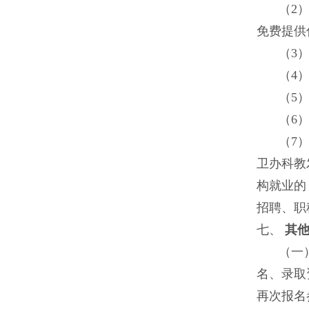
（
2
免费提供
（
3
（
4
（
5
（
6
（7
卫办科教
构就业的
招聘、职
七、
其
（一
名、录取
再次报名