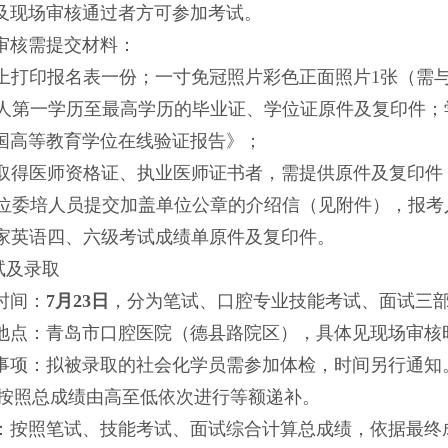
及现场审核通过者方可参加考试。
审核需提交材料：
上打印报名表一份；一寸免冠照片彩色正面照片
1张（需
 本人第一学历至最高学历的毕业证、学位证原件及复印件
国高等教育学位在线验证报告》；
 已取得医师资格证、执业医师证书者，需提供原件及复印件
 单位委培人员提交加盖单位公章的介绍信（见附件），报
 国家英语四、六级考试成绩单原件及复印件。
考试及录取
时间：
7月
23
日
，分为笔试、口腔专业技能考试、面试三
地点：青岛市口腔医院（德县路院区），具体见现场审核
事项：拟被录取的社会化学员需参加体检，时间另行通知
按照总成绩由高至低依次进行等额递补。
：按照笔试、技能考试、面试综合计算总成绩，依据最终