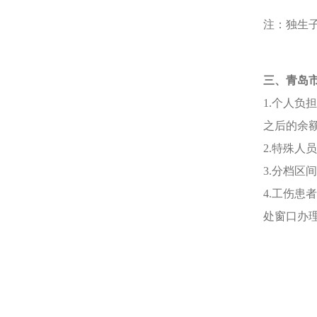
注：独生
三、青岛
1.个人
之后的余
2.特殊
3.分档
4.工伤
处窗口办