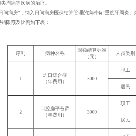
根尖周病等疾病的治疗。
“日间病房”，纳入日间病房医保结算管理的病种有“重度牙周炎、
报销限额及比例如下表：
限额结算标准
序列
病种名称
人员类别
（元）
职工
灼口综合症
1
3000
（年费用）
居民
职工
口腔扁平苔藓
2
3000
（年费用）
居民