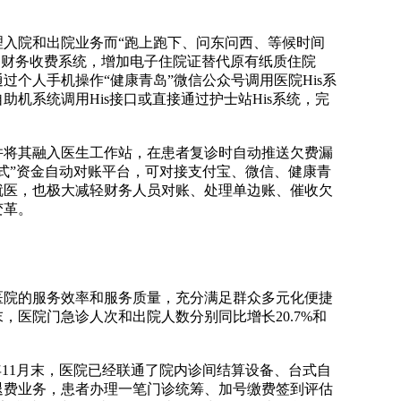
入院和出院业务而“跑上跑下、问东问西、等候时间
和财务收费系统，增加电子住院证替代原有纸质住院
个人手机操作“健康青岛”微信公众号调用医院His系
机系统调用His接口或直接通过护士站His系统，完
。
并将其融入医生工作站，在患者复诊时自动推送欠费漏
式”资金自动对账平台，可对接支付宝、微信、健康青
就医，也极大减轻财务人员对账、处理单边账、催收欠
变革。
医院的服务效率和服务质量，充分满足群众多元化便捷
末，医院门急诊人次和出院人数分别同比增长20.7%和
年11月末，医院已经联通了院内诊间结算设备、台式自
费退费业务，患者办理一笔门诊统筹、加号缴费签到评估