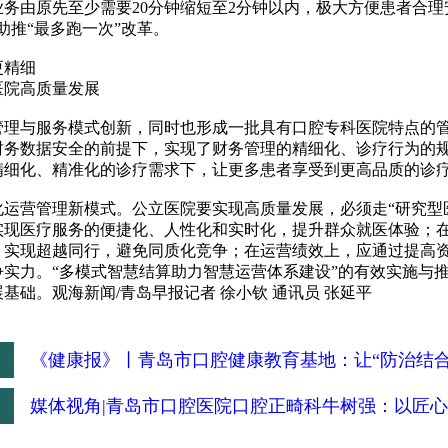
业务由原先至少需要20分钟缩短至2分钟以内，极大方便患者合
助推“最多跑一次”改革。
更精细
医院高质量发展
管理与服务模式创新，同时也形成一批具有口腔专科医院特点的
财务数据安全的前提下，实现了财务管理的精细化、诊疗行为的
精细化、精准化的诊疗需求下，让更多患者享受到更高品质的诊疗
化运营管理新模式。公立医院要实现高质量发展，必须走“研究型
实现医疗服务的便捷化、人性化和实时化，提升群众就医体验；
，实现超越同行，避免同质化竞争；在运营绩效上，应通过提高
争实力。“多模式智慧结算助力智慧运营体系建设”的有效实施与
基础。观海新闻/青岛早报记者 徐小钦 通讯员 张延平
：
《健康报》丨青岛市口腔健康教育基地：让“防治结合
：
媒体视角|青岛市口腔医院口腔正畸科牛树强：以匠