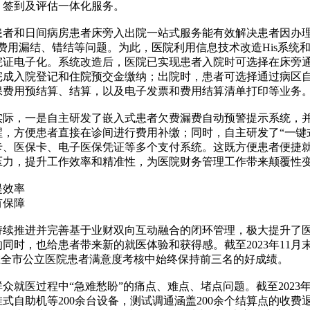
、签到及评估一体化服务。
患者和日间病房患者床旁入出院一站式服务能有效解决患者因办理
院费用漏结、错结等问题。为此，医院利用信息技术改造His系统
院证电子化。系统改造后，医院已实现患者入院时可选择在床旁通过
成入院登记和住院预交金缴纳；出院时，患者可选择通过病区自助
保费用预结算、结算，以及电子发票和费用结算清单打印等业务
实际，一是自主研发了嵌入式患者欠费漏费自动预警提示系统，
醒，方便患者直接在诊间进行费用补缴；同时，自主研发了“一键
卡、医保卡、电子医保凭证等多个支付系统。这既方便患者便捷
压力，提升工作效率和精准性，为医院财务管理工作带来颠覆性
提效率
有保障
持续推进并完善基于业财双向互动融合的闭环管理，极大提升了
同时，也给患者带来新的就医体验和获得感。截至2023年11月
并在全市公立医院患者满意度考核中始终保持前三名的好成绩。
众就医过程中“急难愁盼”的痛点、难点、堵点问题。截至2023
式自助机等200余台设备，测试调通涵盖200余个结算点的收