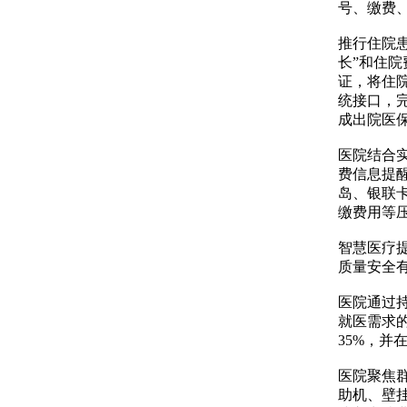
号、缴费
推行住院
长”和住
证，将住
统接口，完
成出院医
医院结合
费信息提
岛、银联
缴费用等
智慧医疗
质量安全
医院通过
就医需求的
35%，
医院聚焦群
助机、壁挂