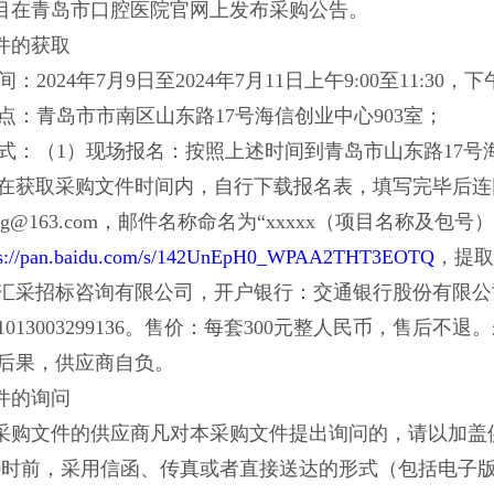
目在青岛市口腔医院官网上发布采购公告。
件的获取
时间：2024年7月9日至2024年7月11日上午9:00至11:30，下午1
2地点：青岛市市南区山东路17号海信创业中心903室；
3方式：（1）现场报名：按照上述时间到青岛市山东路17号
在获取采购文件时间内，自行下载报名表，填写完毕后连
lining@163.com，邮件名称命名为“xxxxx（项目名称及
s://pan.baidu.
com/s/142UnEpH0_WPAA2THT3EOTQ
，提取
汇采招标咨询有限公司，开户银行：交通银行股份有限公
5501013003299136。售价：每套300元整人民币，
后果，供应商自负。
件的询问
采购文件的供应商凡对本采购文件提出询问的，请以加盖供
8:00时前，采用信函、传真或者直接送达的形式（包括电