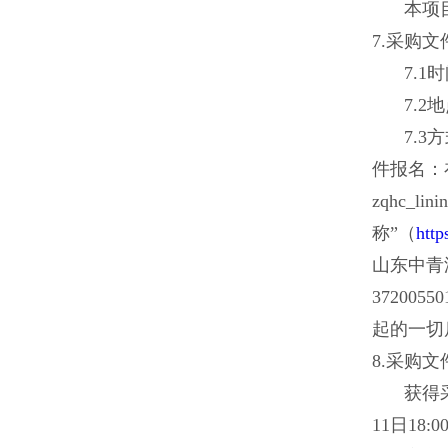
本项
7.
采购文
7.1
7.
7.
件报名：
zqhc_
称”（
http
山东中青
37200
起的一切
8.
采购文
获得
11日1