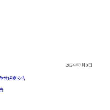
2024年
7
月
8
日
争性磋商公告
告