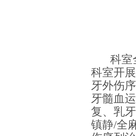
科室全
科室开展
牙外伤序
牙髓血运
复、乳牙
镇静/全