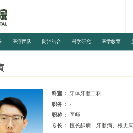
务
医疗团队
防治结合
科学研究
医学教育
寅
科室：
牙体牙髓二科
职务：
-
职称：
医师
专长：
擅长龋病、牙髓病、根尖