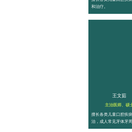
和治疗。
王文茹
主治医师、硕
擅长各类儿童口腔疾
治，成人常见牙体牙
治。