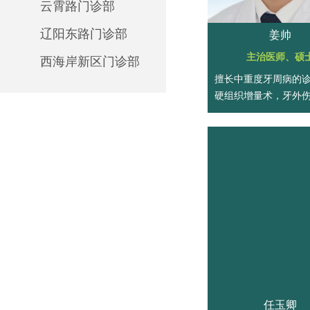
云霄路门诊部
辽阳东路门诊部
姜帅
主治医师、硕
西海岸新区门诊部
擅长中重度牙周病的
硬组织增量术，牙外
植、前牙美学微创种
化导板导航种植、上
升术和多学科联合治
任玉卿