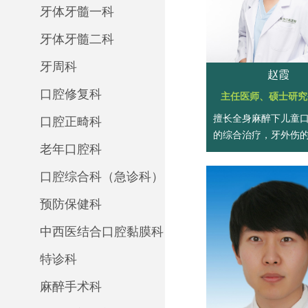
牙体牙髓一科
牙体牙髓二科
牙周科
赵霞
口腔修复科
主任医师、硕士研究
擅长全身麻醉下儿童
口腔正畸科
的综合治疗，牙外伤
老年口腔科
疗，低龄儿童龋病综
早期错颌畸形的咬合
口腔综合科（急诊科）
及镇静、微创等特色
术。
预防保健科
中西医结合口腔黏膜科
特诊科
麻醉手术科