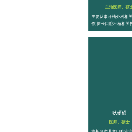
主治医师、硕
主要从事牙槽外科相
作,擅长口腔种植相关
治。
耿硕硕
医师、硕士
擅长各类儿童口腔疾