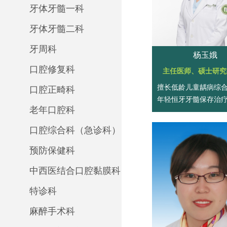
牙体牙髓一科
牙体牙髓二科
牙周科
杨玉娥
口腔修复科
主任医师、硕士研究
擅长低龄儿童龋病综
口腔正畸科
年轻恒牙牙髓保存治
老年口腔科
牙外伤序列治疗、咬
牙齿发育异常诊治、
口腔综合科（急诊科）
童行为管理和口腔复
的镇静、全麻下舒适
预防保健科
中西医结合口腔黏膜科
特诊科
麻醉手术科