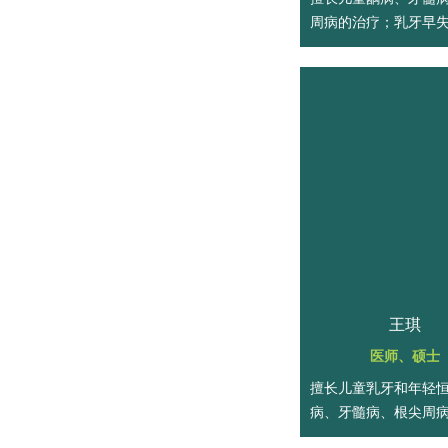
周病的治疗；乳牙早
管理；低龄儿童及青
健康维护指导。
王琪
医师、硕士
擅长儿童乳牙和年轻
病、牙髓病、根尖周
疗；乳牙早失的间隙