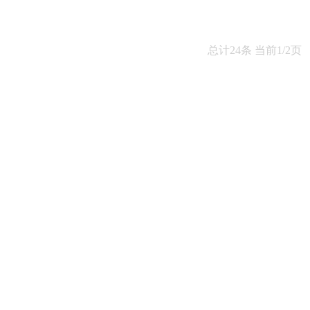
及牙外伤的序列治疗
总计24条 当前1/2页