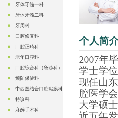
牙体牙髓一科
牙体牙髓二科
牙周科
口腔修复科
个人简
口腔正畸科
2007
老年口腔科
口腔综合科（急诊科）
学士学位
预防保健科
现任山东
中西医结合口腔黏膜科
腔医学会
特诊科
大学硕士
麻醉手术科
近五年发