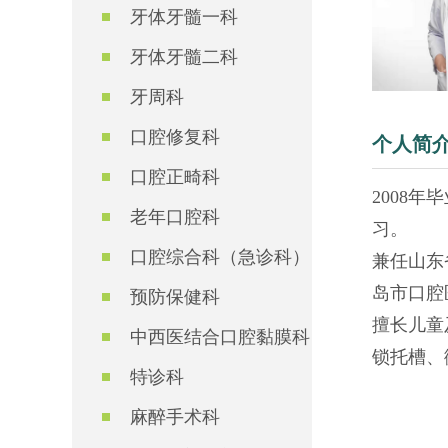
牙体牙髓一科
牙体牙髓二科
牙周科
口腔修复科
个人简
口腔正畸科
2008
老年口腔科
习。
口腔综合科（急诊科）
兼任山东
岛市口腔
预防保健科
擅长儿童
中西医结合口腔黏膜科
锁托槽、
特诊科
麻醉手术科